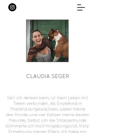
CLAUDIA SEGER
Seit ich denken kann, ist mein Leben mit
Tieren verbunden. Als Einzelkind in
Thailand aufgewachsen, waren meine
drei Hunde und vier Katzen meine besten
Freunde. Selbst um die Strassenhunde
kümmerte ich mich hingebungsvoll, trotz
Ermahnung meiner Eltern. Ich habe mir