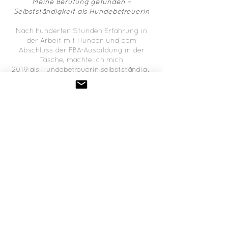
Meine Berufung gefunden –
Selbstständigkeit als Hundebetreuerin
Nach hunderten Stunden Erfahrung in
der Arbeit mit Hunden und dem
Abschluss der FBA-Ausbildung in der
Tasche, machte ich mich
2019 als Hundebetreuerin selbstständig.
Heute lebe ich als Dogsitterin meinen
Kindheitstraum und
freue mich immer wieder aufs Neue über
die schier grenzenlose Lebensfreude,
welche diese wunderbaren Geschöpfe
mit sich bringen.
Für mich ist jeder Tag mit ihnen ein
Geschenk und ich bin fest davon
überzeugt, dass auch meine Schützlinge
jede einzelne Minute mit uns als
Geschenk wahrnehmen. Ich lege grossen
Wert auf verlässliches Handeln und klare
Kommunikation – sowohl dir als auch
den Tieren gegenüber.